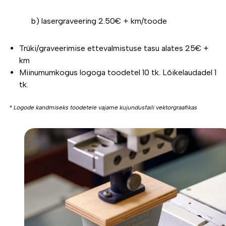
b) lasergraveering 2.50€ + km/toode
Trüki/graveerimise ettevalmistuse tasu alates 25€ +
km
Miinumumkogus logoga toodetel 10 tk. Lõikelaudadel 1
tk.
* Logode kandmiseks toodetele vajame kujundusfaili vektorgraafikas