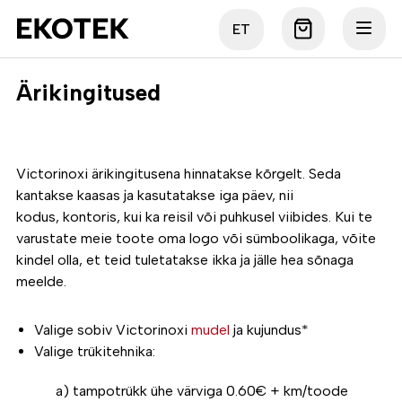
ET
Ärikingitused
Victorinoxi ärikingitusena hinnatakse kõrgelt. Seda
kantakse kaasas ja kasutatakse iga päev, nii
kodus, kontoris, kui ka reisil või puhkusel viibides. Kui te
varustate meie toote oma logo või sümboolikaga, võite
kindel olla, et teid tuletatakse ikka ja jälle hea sõnaga
meelde.
Valige sobiv Victorinoxi
mudel
ja kujundus*
Valige trükitehnika:
a) tampotrükk ühe värviga 0.60€ + km/toode