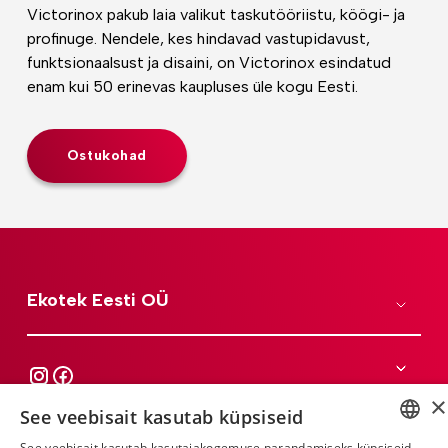
Victorinox pakub laia valikut taskutööriistu, köögi- ja
profinuge. Nendele, kes hindavad vastupidavust,
funktsionaalsust ja disaini, on Victorinox esindatud
enam kui 50 erinevas kaupluses üle kogu Eesti.
Ostukohad
Ekotek Eesti OÜ
×
See veebisait kasutab küpsiseid
See veebisait kasutab kasutajakogemuse parandamiseks küpsiseid.