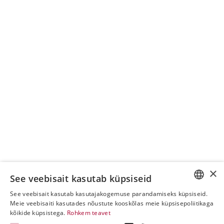
×
See veebisait kasutab küpsiseid
See veebisait kasutab kasutajakogemuse parandamiseks küpsiseid.
ESTONIAN
Meie veebisaiti kasutades nõustute kooskõlas meie küpsisepoliitikaga
kõikide küpsistega.
Rohkem teavet
ENGLISH