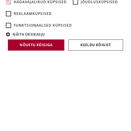
HÄDAVAJALIKUD KÜPSISED
JÕUDLUSKÜPSISED
LATVIAN
REKLAAMKÜPSISED
LITHUANIAN
FUNKTSIONAALSED KÜPSISED
NÄITA ÜKSIKASJU
NÕUSTU KÕIGIGA
KEELDU KÕIGIST